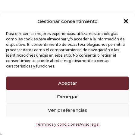
Marketing de contenidos
Gestionar consentimiento
Para ofrecer las mejores experiencias, utilizamos tecnologías
como las cookies para almacenar y/o acceder a la información del
dispositivo. El consentimiento de estas tecnologías nos permitirá
Con las estrategias de marketing de
procesar datos como el comportamiento de navegación o las
identificaciones únicas en este sitio. No consentir o retirar el
contenidos generaremos nuevo
consentimiento, puede afectar negativamente a ciertas
contenido para tu web creado,
características y funciones.
publicado y compartido por
profesionales, con toda la estrategia de
Aceptar
palabras clave que tiene que incluir
cada uno para que sean eficientes y
Denegar
efectivos. En caso de que ya cuentes
Ver preferencias
con contenido, realizamos un análisis
para aprovechar todo su potencial
Términos y condiciones
Aviso legal
para SEO, establecer la palabra
objetivo para la que posiciona mejor y