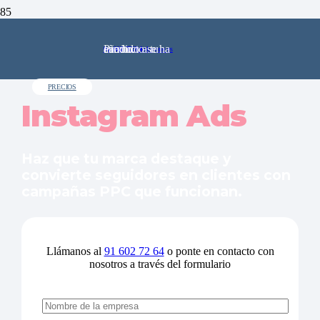
Producto
se ha añadido a tu carrito.
91 602 72 64
comercial@pinkstone.es
PRECIOS
Instagram Ads
Haz que tu marca destaque y
convierte seguidores en clientes con
campañas PPC que funcionan.
Llámanos al
91 602 72 64
o ponte en contacto con
nosotros a través del formulario