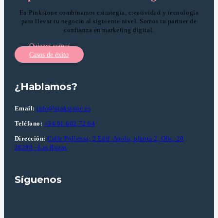
En Pinkstone combinamos estrategia, creatividad y tecnología
para llevar tu negocio al siguiente nivel. Somos tu partner de
confianza en marketing digital.
Quienes somos
Casos de éxito
¿Hablamos?
Email:
info@pinkstone.es
Teléfono:
+34 91 602 72 64
Dirección:
Calle Pollensa, 2 Edif. Apolo, planta 2, Ofic. 20
28290 –Las Rozas
Síguenos