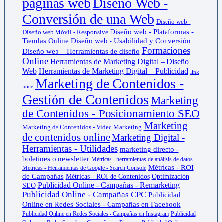
páginas web
Diseño Web -
Conversión de una Web
Diseño web -
Diseño web - Plataformas -
Diseño web Móvil - Responsive
Tiendas Online
Diseño web - Usabilidad y Conversión
Formaciones
Diseño web – Herramientas de diseño
Online
Herramientas de Marketing Digital – Diseño
Web
Herramientas de Marketing Digital – Publicidad
link
Marketing de Contenidos -
juice
Gestión de Contenidos
Marketing
de Contenidos - Posicionamiento SEO
Marketing
Marketing de Contenidos - Video Marketing
de contenidos online
Marketing Digital -
Herramientas - Utilidades
marketing directo -
boletines o newsletter
Métricas - herramientas de análisis de datos
Métricas - ROI
Métricas - Herramientas de Google - Search Console
de Campañas
Métricas - ROI de Contenidos
Optimización
Publicidad Online - Campañas - Remarketing
SEO
Publicidad Online - Campañas CPC
Publicidad
Online en Redes Sociales - Campañas en Facebook
Publicidad Online en Redes Sociales - Campañas en Instagram
Publicidad