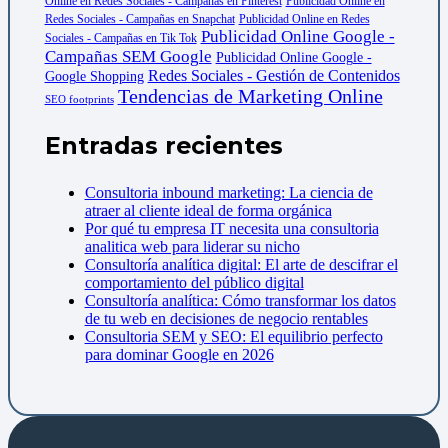
Online en Redes Sociales - Campañas en Pinterest
Publicidad Online en
Redes Sociales - Campañas en Snapchat
Publicidad Online en Redes
Publicidad Online Google -
Sociales - Campañas en Tik Tok
Campañas SEM Google
Publicidad Online Google -
Redes Sociales - Gestión de Contenidos
Google Shopping
Tendencias de Marketing Online
SEO footprints
Entradas recientes
Consultoria inbound marketing: La ciencia de
atraer al cliente ideal de forma orgánica
Por qué tu empresa IT necesita una consultoria
analitica web para liderar su nicho
Consultoría analítica digital: El arte de descifrar el
comportamiento del público digital
Consultoría analítica: Cómo transformar los datos
de tu web en decisiones de negocio rentables
Consultoria SEM y SEO: El equilibrio perfecto
para dominar Google en 2026