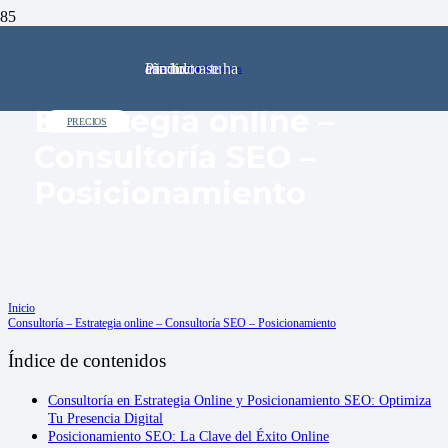
Producto
se ha añadido a tu carrito.
91 602 72 64
comercial@pinkstone.es
Consultoría –
Estrategia online –
PRECIOS
Consultoría SEO –
Posicionamiento
Inicio
Consultoría – Estrategia online – Consultoría SEO – Posicionamiento
Índice de contenidos
Consultoría en Estrategia Online y Posicionamiento SEO: Optimiza
Tu Presencia Digital
Posicionamiento SEO: La Clave del Éxito Online