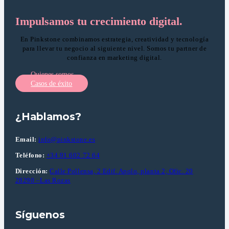
Impulsamos tu crecimiento digital.
En Pinkstone combinamos estrategia, creatividad y tecnología
para llevar tu negocio al siguiente nivel. Somos tu partner de
confianza en marketing digital.
Quienes somos
Casos de éxito
¿Hablamos?
Email:
info@pinkstone.es
Teléfono:
+34 91 602 72 64
Dirección:
Calle Pollensa, 2 Edif. Apolo, planta 2, Ofic. 20
28290 –Las Rozas
Síguenos