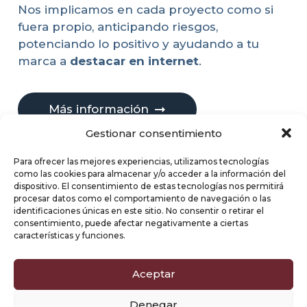
Nos implicamos en cada proyecto como si
fuera propio, anticipando riesgos,
potenciando lo positivo y ayudando a tu
marca a
destacar en internet
.
Más información
Gestionar consentimiento
Para ofrecer las mejores experiencias, utilizamos tecnologías
como las cookies para almacenar y/o acceder a la información del
dispositivo. El consentimiento de estas tecnologías nos permitirá
procesar datos como el comportamiento de navegación o las
No dejes tu reputación al
identificaciones únicas en este sitio. No consentir o retirar el
consentimiento, puede afectar negativamente a ciertas
azar.
características y funciones.
Recupera el control de tu imagen
Aceptar
digital. Impulsa tu reputación online
y haz crecer tu negocio con
Denegar