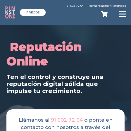
91 602 72 64
comercial@pinkstone.es
PRECIOS
Reputación
Online
Ten el control y construye una
reputación digital sólida que
impulse tu crecimiento.
Llámanos al
91 602 72 64
o ponte en
contacto con nosotros a través del