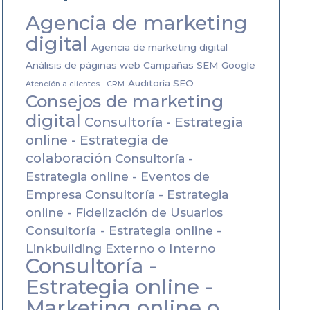
la inteligencia
Agencia de marketing
artificial y por qué es
digital
Agencia de marketing digital
clave en el futuro.
Análisis de páginas web Campañas SEM Google
¿Has oído hablar del LLMO, y
Auditoría SEO
Atención a clientes - CRM
quieres saber por qué es clave
Consejos de marketing
en la evolución de la inteligencia
digital
Consultoría - Estrategia
artificial? Los…
online - Estrategia de
colaboración
Consultoría -
Estrategia online - Eventos de
Empresa
Consultoría - Estrategia
online - Fidelización de Usuarios
Consultoría - Estrategia online -
Linkbuilding Externo o Interno
Consultoría -
Estrategia online -
Marketing online o