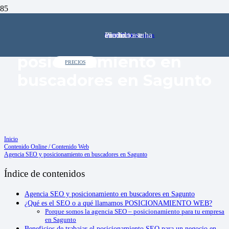
Producto
se ha añadido a tu carrito.
91 602 72 64
comercial@pinkstone.es
Agencia SEO y
posicionamiento en
PRECIOS
buscadores en Sagunto
Inicio
Contenido Online / Contenido Web
Agencia SEO y posicionamiento en buscadores en Sagunto
Índice de contenidos
Agencia SEO y posicionamiento en buscadores en Sagunto
¿Qué es el SEO o a qué llamamos POSICIONAMIENTO WEB?
Porque somos la agencia SEO – posicionamiento para tu empresa
en Sagunto
Beneficios de trabajar el posicionamiento SEO para un negocio en