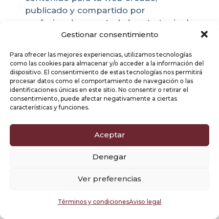
publicado y compartido por
profesionales, con toda la estrategia de
Gestionar consentimiento
palabras clave que tiene que incluir
cada uno para que sean eficientes y
Para ofrecer las mejores experiencias, utilizamos tecnologías
efectivos. En caso de que ya cuentes
como las cookies para almacenar y/o acceder a la información del
con contenido, realizamos un análisis
dispositivo. El consentimiento de estas tecnologías nos permitirá
procesar datos como el comportamiento de navegación o las
para aprovechar todo su potencial
identificaciones únicas en este sitio. No consentir o retirar el
para SEO, establecer la palabra
consentimiento, puede afectar negativamente a ciertas
objetivo para la que posiciona mejor y
características y funciones.
en su caso ajustar los textos sin
cambiar apenas su redacción, pero
Aceptar
consiguiendo atraer a más visitas,
Denegar
además de modificar el texto con el
que aparece en los resultados de
Ver preferencias
búsqueda, para hacerlo más atractivo
para el clic y por tanto la visita a tu
Términos y condiciones
Aviso legal
web.