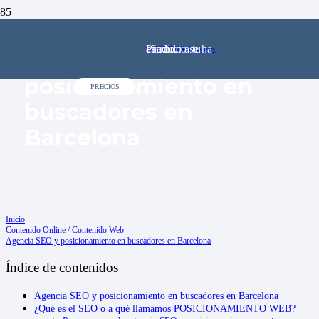
Producto
se ha añadido a tu carrito.
91 602 72 64
comercial@pinkstone.es
Agencia SEO y
posicionamiento en
PRECIOS
buscadores en
Barcelona
Inicio
Contenido Online / Contenido Web
Agencia SEO y posicionamiento en buscadores en Barcelona
Índice de contenidos
Agencia SEO y posicionamiento en buscadores en Barcelona
¿Qué es el SEO o a qué llamamos POSICIONAMIENTO WEB?