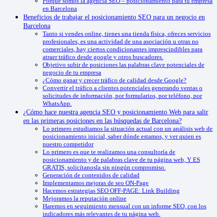
Porque somos la agencia SEO – posicionamiento para tu empresa
en Barcelona
Beneficios de trabajar el posicionamiento SEO para un negocio en
Barcelona
Tanto si vendes online, tienes una tienda física, ofreces servicios
profesionales, es una actividad de una asociación u otras no
comerciales, hay ciertos condicionantes imprescindibles para
atraer tráfico desde google y otros buscadores.
Objetivo subir de posiciones las palabras clave potenciales de
negocio de tu empresa
¿Cómo ganar y crecer tráfico de calidad desde Google?
Convertir el tráfico a clientes potenciales generando ventas o
solicitudes de información, por formularios, por teléfono, por
WhatsApp.
¿Cómo hace nuestra agencia SEO y posicionamiento Web para salir
en las primeras posiciones en las búsquedas de Barcelona?
Lo primero estudiamos la situación actual con un análisis web de
posicionamiento inicial, saber dónde estamos, y ver quien es
nuestro competidor
Lo primero es que te realizamos una consultoría de
posicionamiento y de palabras clave de tu página web, Y ES
GRATIS, solicítanosla sin ningún compromiso.
Generación de contenidos de calidad
Implementamos mejoras de seo ON-Page
Hacemos estrategias SEO OFF-PAGE: Link Building
Mejoramos la reputación online
Haremos en seguimiento mensual con un informe SEO, con los
indicadores más relevantes de tu página web.