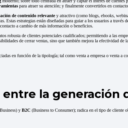
g
moderno; sobre todo centrada en atraer y captar el interés de clientes
rramientas
para atraer su atención; y finalmente convertirlos en contacto
ación de contenido relevante
y atractivo (como blogs, ebooks, webina
otras. Estas estrategias están diseñadas para guiar a los usuarios a travé
 contacto a cambio de más información o beneficios.
tos robusta de clientes potenciales cualificados; permitiendo a las empre
bilidades de cerrar ventas, sino que también mejora la efectividad de l
adas en función de la tipología; tal como venta a empresa o venta a con
a entre la generación
 Business) y
B2C
(Business to Consumer); radica en el tipo de cliente o