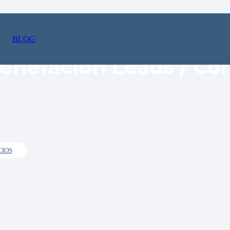
BLOG
eneración Leads / Cor
CIOS