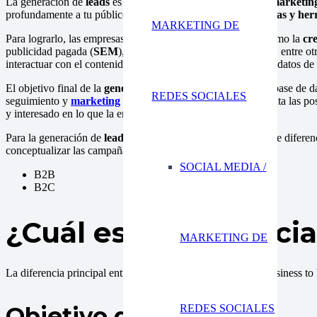
La generación de
leads
es una estrategia fundamental en el
marketin
profundamente a tu público objetivo,
utilizar diversas tácticas y he
MARKETING DE
Para lograrlo, las empresas implementan diversas técnicas como la
cre
publicidad pagada (
SEM
), presencia activa en redes sociales, entre 
interactuar con el contenido; además luego proporcionan sus datos de
El objetivo final de la
generación de leads
es construir una base de da
REDES SOCIALES
seguimiento y
marketing
personalizado. Esto no solo aumenta las posi
y interesado en lo que la empresa ofrece.
Para la generación de
leads
tenemos dos áreas completamente diferenci
conceptualizar las campañas.
SOCIAL MEDIA /
B2B
B2C
¿Cuál es la diferenci
MARKETING DE
La diferencia principal entre la generación de leads
B2B
(Business to
Objetivo del Cliente:
REDES SOCIALES