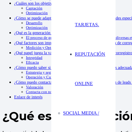
¿Cuáles son los objetivos de la generación de leads B2B?
Captación
Optimización
¿Cómo se puede adaptar la generación de leads a las necesidades espec
Desarrollo
TARJETAS.
Optimización
¿Qué es la generación de corregistros?
El proceso de generación de corregistros puede implicar diversas e
¿Qué factores son importantes en las campañas de generación de correg
Medición y Optimización
¿Qué papel juega la validación de datos en la generación de corregistr
REPUTACIÓN
Integridad
Eficacia
¿Cómo puedo saber si la generación de leads o corregistros es adecua
Estrategia y segmentación
Operación y Cumplimiento
¿Cómo puedo contactar para obtener ayuda con la generación de leads 
ONLINE
Valoración
Contacta con nosotros
Enlace de interés
¿Qué es la generació
SOCIAL MEDIA /