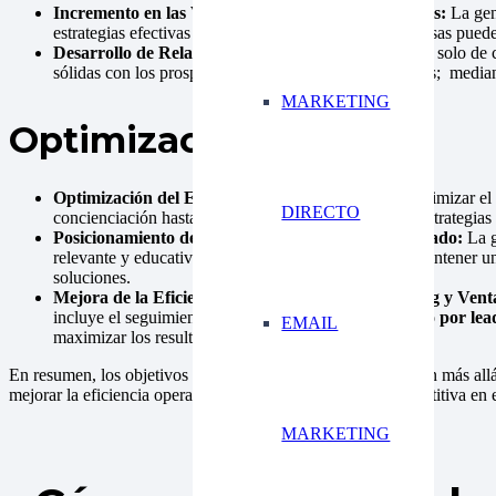
Incremento en las Ventas y Crecimiento de Ingresos:
La gen
estrategias efectivas de generación de
leads
; las empresas puede
Desarrollo de Relaciones a Largo Plazo:
No se trata solo de 
sólidas con los prospectos a lo largo del ciclo de ventas; media
MARKETING
Optimización
Optimización del Embudo de Ventas:
Mejorar y optimizar el 
DIRECTO
concienciación hasta la decisión final; adaptando las estrategi
Posicionamiento de Marca y Autoridad en el Mercado:
La g
relevante y educativo, participar en eventos clave y mantener u
soluciones.
Mejora de la Eficiencia y Efectividad del Marketing y Vent
incluye el seguimiento de métricas clave como el
costo por lea
EMAIL
maximizar los resultados.
En resumen, los objetivos de la generación de
leads B2B
van más allá
mejorar la eficiencia operativa y fortalecer la posición competitiva en
MARKETING