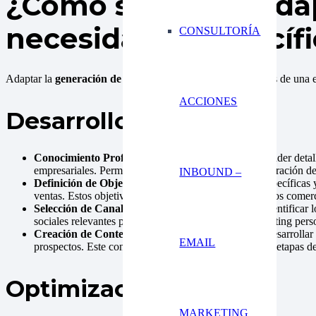
¿Cómo se puede adapt
necesidades específ
CONSULTORÍA
Adaptar la
generación de leads
a las necesidades específicas de una 
ACCIONES
Desarrollo
Conocimiento Profundo del Cliente Ideal:
Comprender detalla
empresariales. Permitiendo dirigir las acciones de generación d
INBOUND –
Definición de Objetivos Claros:
Establecer metas específicas 
ventas. Estos objetivos deben alinearse con los objetivos comer
Selección de Canales y Plataformas Adecuadas:
Identificar 
sociales relevantes para el sector; también email marketing pers
Creación de Contenido Relevante y Persuasivo:
Desarrollar 
EMAIL
prospectos. Este contenido debe estar alineado con las etapas del
Optimización
MARKETING