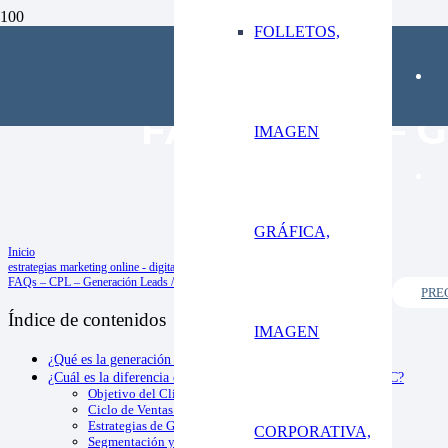
FOLLETOS,
FAQs – CPL – G
IMAGEN
GRÁFICA,
Inicio
estrategias marketing online - digital
FAQs – CPL – Generación Leads / Corregistros
PRE
Índice de contenidos
IMAGEN
¿Qué es la generación de leads?
¿Cuál es la diferencia entre la generación de leads B2B y B2C?
Objetivo del Cliente:
Ciclo de Ventas:
Estrategias de Generación de Leads:
CORPORATIVA,
Segmentación y Personalización: