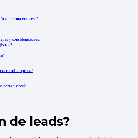
íficas de una empresa?
tapas y consideraciones:
istros?
os?
da para mi empresa?
o corregistros?
n de leads?