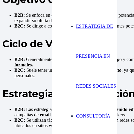
B2B:
Se enfoca en empresas o negocios como clientes potencia
expandir su oferta de servicios.
B2C:
Se dirige a consumidores individuales como clientes pote
ESTRATEGIA DE
Ciclo de Ventas:
PRESENCIA EN
B2B:
Generalmente implica un ciclo de ventas más largo y comp
formales.
B2C:
Suele tener un ciclo de ventas más
corto y directo
; ya q
personales.
REDES SOCIALES
Estrategias de Generación
B2B:
Las estrategias se centran en la creación de
contenido edu
campañas de
email marketing
dirigidas a decision-makers.
CONSULTORÍA
B2C:
Se utilizan tácticas como la publicidad pagada en redes s
ubicados en sitios web y aplicaciones móviles.