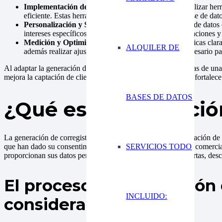
Implementación de Tecnología y Herramientas:
Utilizar her
eficiente. Estas herramientas permiten segmentar la base de dat
Personalización y Segmentación:
Segmentar la base de datos d
intereses específicos. Luego, personalizar las comunicaciones y 
Medición y Optimización Continua:
Establecer métricas clara
ALQUILER DE
además realizar ajustes y optimizaciones según sea necesario pa
Al adaptar la generación de
leads
a las necesidades específicas de una
mejora la captación de clientes potenciales; sino que también fortalece l
BASES DE DATOS
¿Qué es la generació
La generación de corregistros, también conocida como generación de r
que han dado su consentimiento para recibir comunicaciones comerciale
SERVICIOS TODO
proporcionan sus datos personales a cambio de acceder a ofertas, desc
El proceso de generación 
INCLUIDO:
consideraciones: