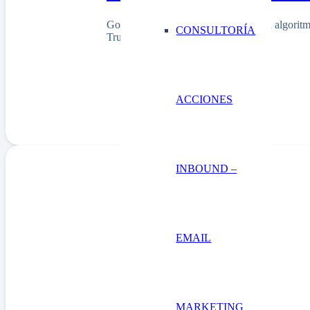
Google evoluciona constantemente su algoritmo
CONSULTORÍA
Trustworthiness)…
ACCIONES
INBOUND –
EMAIL
MARKETING