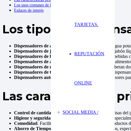
Los usos comunes de los dispensadores son.
Enlaces de interés
TARJETAS.
Los tipos de dispens
Dispensadores de agua
. Aparatos que proporcionan agua potab
Dispensadores de jabón
. Dispositivos que dispensan jabón l
REPUTACIÓN
Dispensadores de bebidas
. Máquinas que dispensan bebidas co
Dispensadores de alimentos
. Aparatos para distribuir aliment
Dispensadores de medicamentos
. Dispositivos que liberan do
Dispensadores de toallas de papel
**. Aparatos que dispensan
Dispensadores automáticos
. Equipos que utilizan sensores pa
ONLINE
Las características p
SOCIAL MEDIA /
Control de cantidad
. Permiten liberar cantidades precisas del
Higiene y seguridad
. Ayudan a mantener la higiene, especialm
Comodidad
. Facilitan el acceso rápido y sencillo a productos 
Ahorro de Tiempo
. Agilizan la obtención de productos, espec