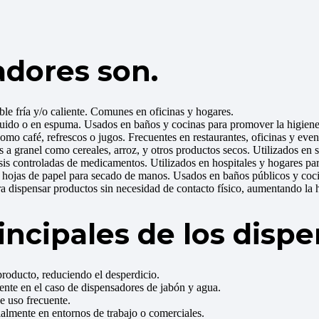
adores son.
le fría y/o caliente. Comunes en oficinas y hogares.
íquido o en espuma. Usados en baños y cocinas para promover la higiene
mo café, refrescos o jugos. Frecuentes en restaurantes, oficinas y even
os a granel como cereales, arroz, y otros productos secos. Utilizados e
sis controladas de medicamentos. Utilizados en hospitales y hogares par
 hojas de papel para secado de manos. Usados en baños públicos y coci
ra dispensar productos sin necesidad de contacto físico, aumentando la 
rincipales de los disp
 producto, reduciendo el desperdicio.
ente en el caso de dispensadores de jabón y agua.
de uso frecuente.
ialmente en entornos de trabajo o comerciales.