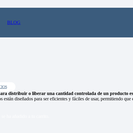
BLOG
CIOS
para distribuir o liberar una cantidad controlada de un producto es
vos están diseñados para ser eficientes y fáciles de usar, permitiendo qu
o
se ha añadido a tu carrito.