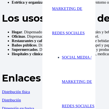
Estética y organización
. Contribuyen a mantener un entorno o
MARKETING DE
Los usos comunes de
Hogar
. Dispensadores de jabón, pasta de dientes, cereales y be
REDES SOCIALES
Oficinas
. Dispensadores de agua, café y toallas de papel.
Restaurantes y cafeterías
. Máquinas dispensadoras de bebidas,
Baños públicos
. Dispensadores de jabón, toallas de papel y pa
Supermercados
. Dispensadores de alimentos a granel y produc
Hospitales y clínicas
. Dispensadores de desinfectantes, medic
SOCIAL MEDIA /
Enlaces de interés
MARKETING DE
Distribución física
Distribución
REDES SOCIALES
Dimensión exclusiva