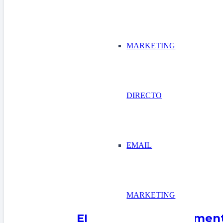
MARKETING
DIRECTO
EMAIL
MARKETING
EEAT: mejóralo y aument