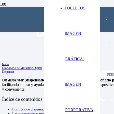
FOLLETOS,
Dispenser
IMAGEN
GRÁFICA,
Inicio
Diccionario de Marketing Digital
Dispenser
PRE
Un
dispenser
(
dispensador
en español) es un
dispositivo diseñado 
IMAGEN
facilitando su uso y ayudando a evitar el desperdicio. Estos dispositi
y conveniente.
Índice de contenidos
Product
Los tipos de dispensadores son.
CORPORATIVA,
Las características principales de los dispensadores son.