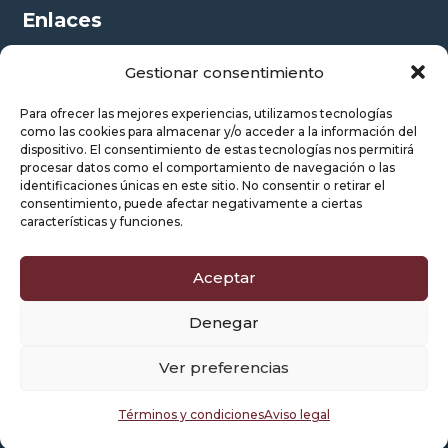
Enlaces
Academy
Gestionar consentimiento
Nosotros
Para ofrecer las mejores experiencias, utilizamos tecnologías
Contáctanos
como las cookies para almacenar y/o acceder a la información del
Blog
dispositivo. El consentimiento de estas tecnologías nos permitirá
procesar datos como el comportamiento de navegación o las
Mapa del Sitio
identificaciones únicas en este sitio. No consentir o retirar el
Trabaja con Nosotros
consentimiento, puede afectar negativamente a ciertas
características y funciones.
Mapa de Servicios
Aceptar
© 2026. Pinkstone Advertisement Group. Todos los
derechos reservados.
Denegar
Diseño web por PinkStone™.
Posicionamiento SEO de
páginas web por Agencia PinkStone.
Ver preferencias
Términos y condiciones
|
Aviso legal
|
Política de
Términos y condiciones
Aviso legal
Privacidad