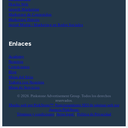
Diseño Web
Growth Marketing
Marketing de Contenidos
Marketing Directo
Social Media / Marketing en Redes Sociales
Enlaces
Academy
Nosotros
Contáctanos
Blog
Mapa del Sitio
Trabaja con Nosotros
Mapa de Servicios
© 2026. Pinkstone Advertisement Group. Todos los derechos
reservados.
Diseño web por PinkStone™.
Posicionamiento SEO de páginas web por
Agencia PinkStone.
Términos y condiciones
|
Aviso legal
|
Política de Privacidad