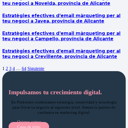
teu negoci a Novelda, província de Alicante
Estratègies efectives d’email màrqueting per al
teu negoci a Javea, província de Alicante
Estratègies efectives d’email màrqueting per al
teu negoci a Campello, província de Alicante
Estratègies efectives d’email màrqueting per al
teu negoci a Crevillente, província de Alicante
1
2
3
4
…
64
Siguiente
Impulsamos tu crecimiento digital.
En Pinkstone combinamos estrategia, creatividad y tecnología
para llevar tu negocio al siguiente nivel. Somos tu partner de
confianza en marketing digital.
Quienes somos
Casos de éxito