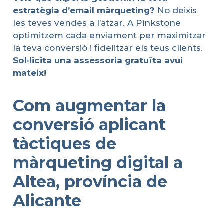
estratègia
d’email
màrqueting
?
No deixis
les teves vendes a l’atzar. A Pinkstone
optimitzem cada enviament per maximitzar
la teva conversió i fidelitzar els teus clients.
Sol·licita
una
assessoria
gratuïta
avui
mateix
!
Com augmentar la
conversió aplicant
tàctiques de
màrqueting digital a
Altea, província de
Alicante