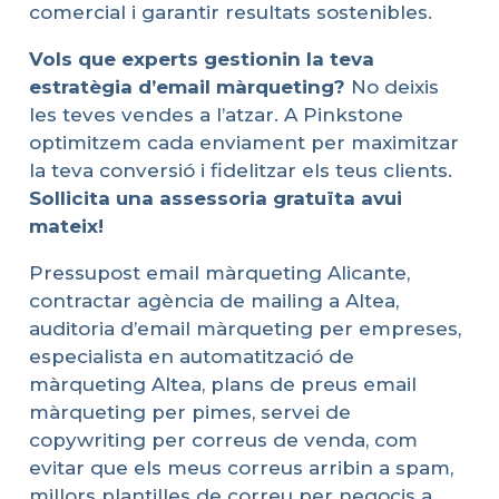
comercial i garantir resultats sostenibles.
Vols
que
experts
gestionin
la
teva
estratègia
d’email
màrqueting
?
No deixis
les teves vendes a l’atzar. A Pinkstone
optimitzem cada enviament per maximitzar
la teva conversió i fidelitzar els teus clients.
Sol
licita
una
assessoria
gratuïta
avui
mateix
!
Pressupost email màrqueting Alicante,
contractar agència de mailing a Altea,
auditoria d’email màrqueting per empreses,
especialista en automatització de
màrqueting Altea, plans de preus email
màrqueting per pimes, servei de
copywriting per correus de venda, com
evitar que els meus correus arribin a spam,
millors plantilles de correu per negocis a