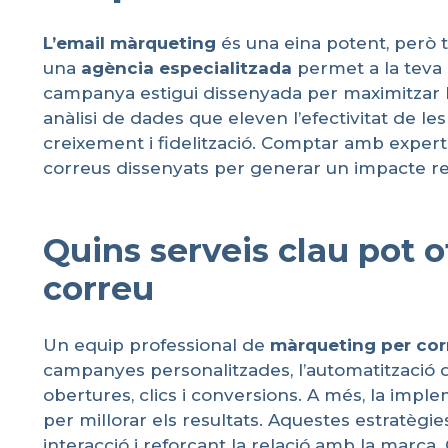
L’email
màrqueting
és una eina potent, però t
una
agència
especialitzada
permet a la teva
campanya estigui dissenyada per maximitzar la 
anàlisi de dades que eleven l’efectivitat de 
creixement i fidelització. Comptar amb experts
correus dissenyats per generar un impacte rea
Quins serveis clau pot 
correu
Un equip professional de
màrqueting
per
cor
campanyes personalitzades, l’automatització d
obertures, clics i conversions. A més, la imp
per millorar els resultats. Aquestes estratèg
interacció i reforçant la relació amb la marc