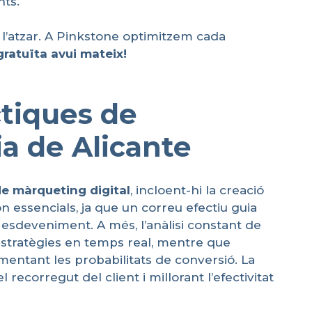
nts.
 l’atzar. A Pinkstone optimitzem cada
gratuïta
avui
mateix
!
tiques de
ia de Alicante
de
màrqueting
digital
, incloent-hi la creació
n essencials, ja que un correu efectiu guia
n esdeveniment. A més, l’anàlisi constant de
estratègies en temps real, mentre que
entant les probabilitats de conversió. La
ecorregut del client i millorant l’efectivitat