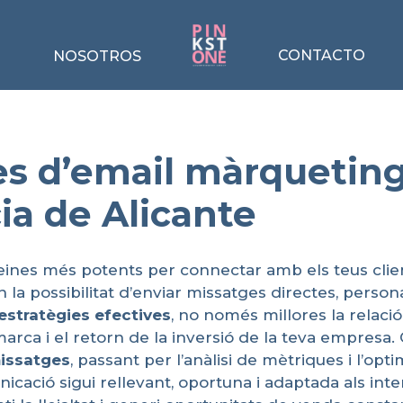
CONTACTO
NOSOTROS
es d’email màrqueting
cia de Alicante
eines més potents per connectar amb els teus clien
n la possibilitat d’enviar missatges directes, person
estratègies
efectives
, no només millores la relaci
marca i el retorn de la inversió de la teva empresa
issatges
, passant per l’anàlisi de mètriques i l’op
ació sigui rellevant, oportuna i adaptada als inter