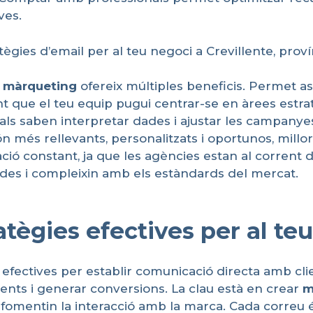
ves.
ies d’email per al teu negoci a Crevillente, proví
màrqueting
ofereix múltiples beneficis. Permet ass
 que el teu equip pugui centrar-se en àrees estrat
nals saben interpretar dades i ajustar les campanyes
n més rellevants, personalitzats i oportunos, millora
ió constant, ja que les agències estan al corrent d
ades i compleixin amb els estàndards del mercat.
atègies efectives per al te
efectives per establir comunicació directa amb clie
ients i generar conversions. La clau està en crear
m
 i fomentin la interacció amb la marca. Cada correu 