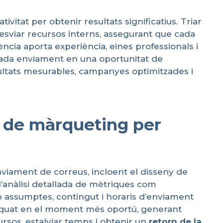
itat per obtenir resultats significatius. Triar
sviar recursos interns, assegurant que cada
ncia aporta experiència, eines professionals i
 cada enviament en una oportunitat de
esultats mesurables, campanyes optimitzades i
l de màrqueting per
viament de correus, incloent el disseny de
l’anàlisi detallada de mètriques com
ssumptes, contingut i horaris d’enviament
adequat en el moment més oportú, generant
rsos, estalviar temps i obtenir un
retorn
de la