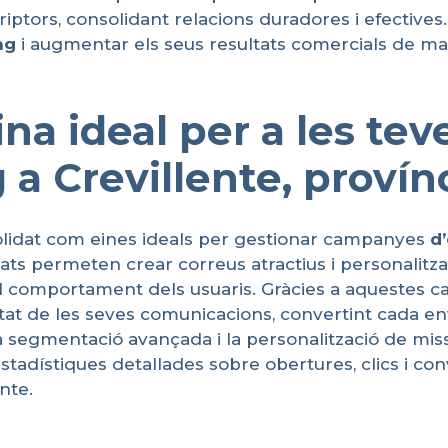
riptors, consolidant relacions duradores i efective
ng
i augmentar els seus resultats comercials de ma
ina ideal per a les t
a Crevillente, provín
lidat com eines ideals per gestionar campanyes
d
alitats permeten crear correus atractius i personalitz
l comportament dels usuaris. Gràcies a aquestes c
vitat de les seves comunicacions, convertint cada e
La segmentació avançada i la personalització de m
tadístiques detallades sobre obertures, clics i conve
nte.