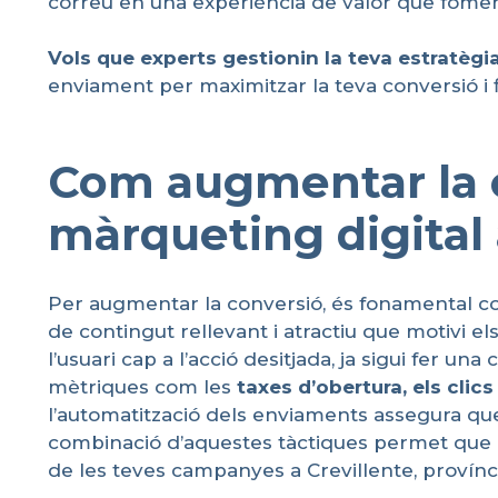
correu en una experiència de valor que fomenti
Vols
que
experts
gestionin
la
teva
estratègi
enviament per maximitzar la teva conversió i fi
Com augmentar la c
màrqueting digital 
Per augmentar la conversió, és fonamental 
de contingut rellevant i atractiu que motivi el
l’usuari cap a l’acció desitjada, ja sigui fer 
mètriques com les
taxes d’
obertura
, els clics
l’automatització dels enviaments assegura qu
combinació d’aquestes tàctiques permet que cada
de les teves campanyes a Crevillente, provínci