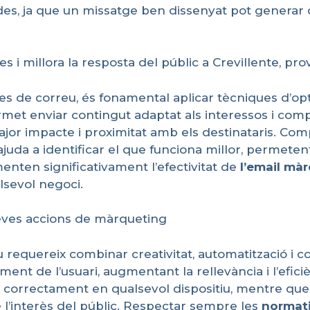
des, ja que un missatge ben dissenyat pot generar c
i millora la resposta del públic a Crevillente, pro
yes de correu, és fonamental aplicar tècniques d’opt
met enviar contingut adaptat als interessos i co
or impacte i proximitat amb els destinataris. Co
juda a identificar el que funciona millor, permeten
menten significativament l’efectivitat de
l’email
màr
lsevol negoci.
teves accions de màrqueting
 requereix combinar creativitat, automatització i c
nt de l’usuari, augmentant la rellevància i l’efi
 correctament en qualsevol dispositiu, mentre que
’interès del públic. Respectar sempre les
normat