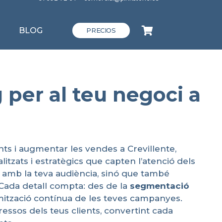
BLOG
PRECIOS
 per al teu negoci a
ts i augmentar les vendes a Crevillente,
alitzats i estratègics que capten l’atenció dels
ó amb la teva audiència, sinó que també
. Cada detall compta: des de la
segmentació
timització contínua de les teves campanyes.
essos dels teus clients, convertint cada