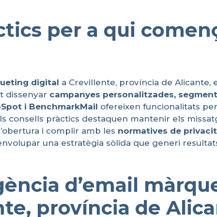
àctics per a qui comen
ueting
digital
a Crevillente, província de Alicante, e
nt dissenyar
campanyes
personalitzades
,
segment
bSpot i
BenchmarkMail
ofereixen funcionalitats pe
e els consells pràctics destaquen mantenir els missa
’obertura i complir amb les
normatives de
privaci
envolupar una estratègia sòlida que generi resultat
gència d’email màrque
te, província de Alic