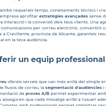
ambé requereix temps, coneixements tècnics i creativ
 empresa aprofitar
estratègies
avançades
sense de
interacció i la conversió dels teus clients. Una agè
les comunicacions per correu electrònic, convertint
 a Crevillente, província de Alicante, garanteix r
l en la teva audiència.
oferir un equip professiona
reu
ofereix serveis que van més enllà del simple en
e fluxos de correu, la
segmentació
d’audiències
i 
lementació de
proves
A/B
permet experimentar amb a
ies asseguren que cada missatge arribi a l’usuari 
a. Comptar amb professionals permet optimitzar recu