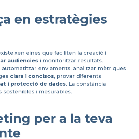
ça en estratègies
xisteixen eines que faciliten la creació i
ar
audiències
i monitoritzar resultats.
r automatitzar enviaments, analitzar mètriques
tges
clars
i
concisos
, provar diferents
tat
i
protecció
de
dades
. La constància i
s sostenibles i mesurables.
ting per a la teva
ante