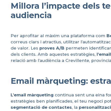
Millora l’impacte dels t
audiencia
Per aprofitar al màxim una plataforma com
B
correus clars i atractius, utilitzar l’automati
de valor. Les
proves
A/B
permeten identificar e
dels clients. Amb aquestes estratègies,
l’email
relació amb l’audiència a Crevillente, província
Email màrqueting: estra
L’email
màrqueting
continua sent una eina fon
estratègies ben planificades, el teu negoci po
segmentació
de contactes
, la
personalitzac