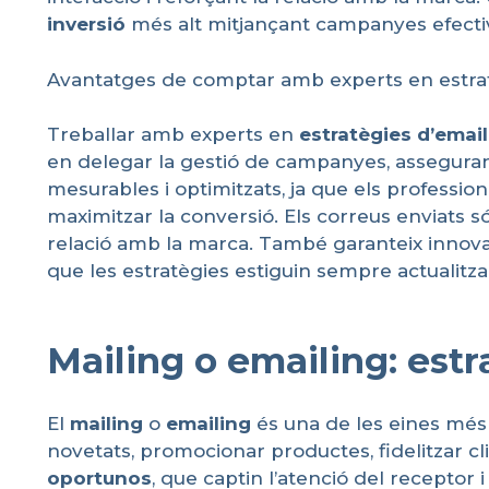
inversió
més alt mitjançant campanyes efecti
Avantatges de comptar amb experts en estratèg
Treballar amb experts en
estratègies
d’email
en delegar la gestió de campanyes, assegurant
mesurables i optimitzats, ja que els professio
maximitzar la conversió. Els correus enviats só
relació amb la marca. També garanteix innovac
que les estratègies estiguin sempre actualitz
Mailing o emailing: estr
El
mailing
o
emailing
és una de les eines més 
novetats, promocionar productes, fidelitzar cl
oportunos
, que captin l’atenció del receptor