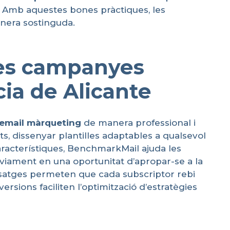
s. Amb aquestes bones pràctiques, les
nera sostinguda.
eves campanyes
cia de Alicante
’email
màrqueting
de manera professional i
ats, dissenyar plantilles adaptables a qualsevol
aracterístiques, BenchmarkMail ajuda les
nviament en una oportunitat d’apropar-se a la
issatges permeten que cada subscriptor rebi
rsions faciliten l’optimització d’estratègies