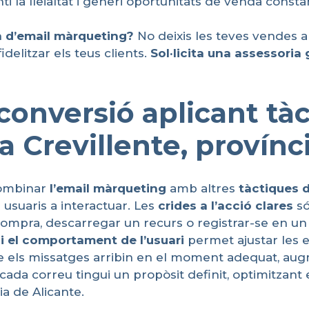
 la lleialtat i generi oportunitats de venda consta
a
d’email
màrqueting
?
No deixis les teves vendes a
delitzar els teus clients.
Sol·licita
una
assessoria
onversió aplicant tàc
a Crevillente, provínc
combinar
l’email
màrqueting
amb altres
tàctiques
s usuaris a interactuar. Les
crides a
l’acció
clares
só
una compra, descarregar un recurs o registrar-se en u
 i el
comportament
de l’
usuari
permet ajustar les 
e els missatges arribin en el moment adequat, augm
 correu tingui un propòsit definit, optimitzant el r
a de Alicante.