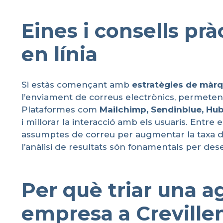
Eines i consells pr
en línia
Si estàs començant amb
estratègies
de
màrq
l’enviament de correus electrònics, permete
Plataformes com
Mailchimp
,
Sendinblue
, Hu
i millorar la interacció amb els usuaris. Entr
assumptes de correu per augmentar la taxa d
l’anàlisi de resultats són fonamentals per des
Per què triar una a
empresa a Crevillen