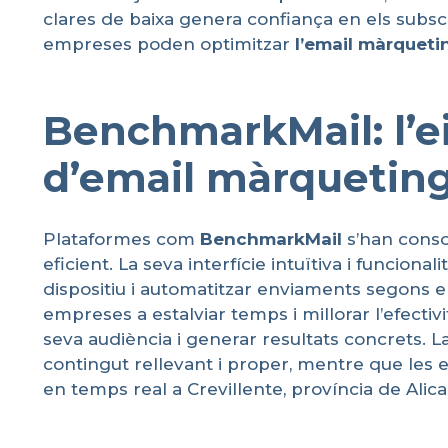
clares de baixa genera confiança en els subsc
empreses poden optimitzar
l’email
màrqueti
BenchmarkMail: l’e
d’email màrqueting 
Plataformes com
BenchmarkMail
s’han conso
eficient. La seva interfície intuïtiva i funcion
dispositiu i automatitzar enviaments segons e
empreses a estalviar temps i millorar l’efecti
seva audiència i generar resultats concrets. 
contingut rellevant i proper, mentre que les es
en temps real a Crevillente, província de Alica