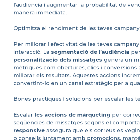
l’audiència i augmentar la probabilitat de ven
manera immediata.
Optimitza el rendiment de les teves campanyes 
Per millorar l’efectivitat de les teves campan
interacció. La
segmentació
de
l’audiència
per
personalització
dels
missatges
genera un maj
mètriques com obertures, clics i conversions a
millorar els resultats. Aquestes accions incre
convertint-lo en un canal estratègic per a qua
Bones pràctiques i solucions per escalar les 
Escalar
les
accions
de
màrqueting
per correu
seqüències de missatges segons el comportame
responsive
assegura que els correus es vegin
o consells juntament amb promocions, manté l