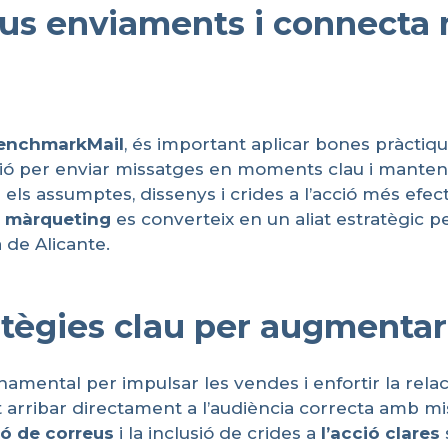
eus enviaments i connecta 
enchmarkMail
, és important aplicar bones pràctiq
tzació per enviar missatges en moments clau i manten
ls assumptes, dissenys i crides a l’acció més efectiv
màrqueting
es converteix en un aliat estratègic p
 de Alicante.
tègies clau per augmentar
amental per impulsar les vendes i enfortir la rela
t arribar directament a l’audiència correcta amb mi
ió
de
correus
i la inclusió de crides a
l’acció
clares