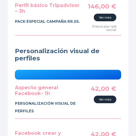
Perfil básico Tripadvisor
146,00
€
– 3h
Ver más
PACK ESPECIAL CAMPAÑA RR.SS.
Precio por red
social
Personalización visual de
perfiles
Aspecto general
42,00
€
Facebook- 1h
Ver más
PERSONALIZACIÓN VISUAL DE
PERFILES
Facebook crear y
42,00
€