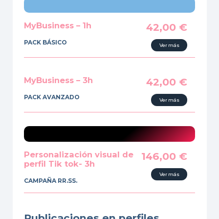
MyBusiness – 1h
42,00
€
PACK BÁSICO
Ver más
MyBusiness – 3h
42,00
€
PACK AVANZADO
Ver más
Personalización visual de
146,00
€
perfil Tik tok- 3h
Ver más
CAMPAÑA RR.SS.
Publicaciones en perfiles