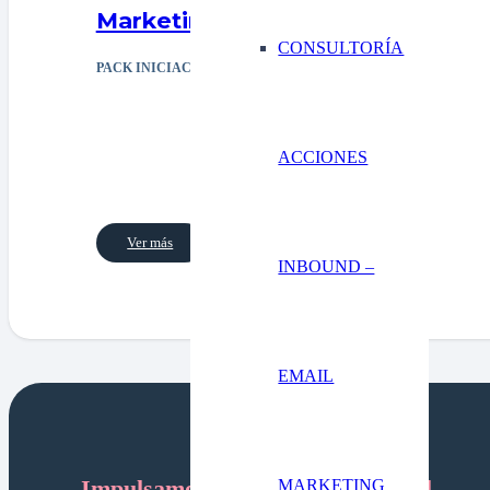
Marketing directo
CONSULTORÍA
PACK INICIACIÓN
ACCIONES
Ver más
INBOUND –
EMAIL
Impulsamos tu crecimiento digital.
MARKETING