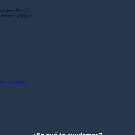
ía para llevar tu
 marketing digital.
8290 –Las Rozas