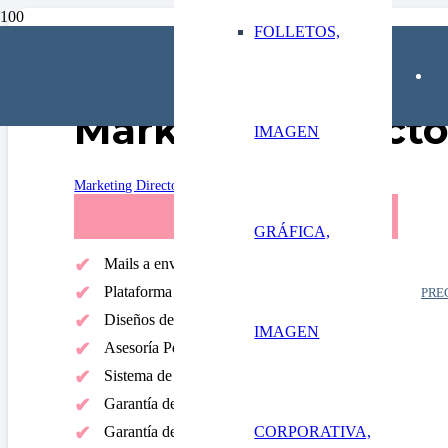
FOLLETOS,
Marketing direct
IMAGEN
Marketing Directo
PACK PLATA
GRÁFICA,
Mails a enviar 50.000
Plataforma envío
PRE
Diseños de mailer
IMAGEN
Asesoría Personalizada
Sistema de Estadísticas
Product
Garantía de Entrega, mínimo el 98%
Garantía de Apertura, mínimo 15%
CORPORATIVA,