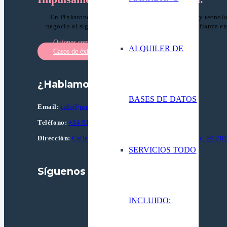
En Pinkstone combinamos estrategia, creatividad y tecnolog
negocio al siguiente nivel. Somos tu partner de confianza en
Quienes somos
ALQUILER DE
Casos de éxito
¿Hablamos?
BASES DE DATOS
Email:
info@pinkstone.es
Teléfono:
+34 91 602 72 64
Dirección:
Calle Pollensa, 2 Edif. Apolo, planta 2, Ofic. 20 2
SERVICIOS TODO
Síguenos
INCLUIDO: