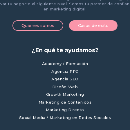
evar tu negocio al siguiente nivel. Somos tu partner de confia
en marketing digital.
Quienes somos
Casos de éxito
¿En qué te ayudamos?
Academy / Formación
Agencia PPC
Agencia SEO
Diseño Web
Growth Marketing
Marketing de Contenidos
Marketing Directo
Social Media / Marketing en Redes Sociales