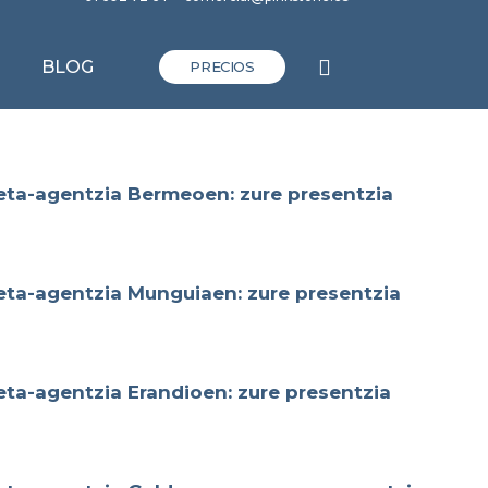
BLOG
PRECIOS
eta-agentzia Bermeoen: zure presentzia
eta-agentzia Munguiaen: zure presentzia
ta-agentzia Erandioen: zure presentzia