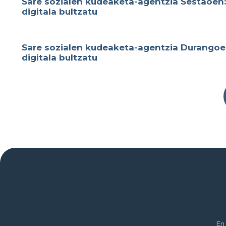
Sare sozialen kudeaketa-agentzia Sestaoen:
digitala bultzatu
Sare sozialen kudeaketa-agentzia Durangoen
digitala bultzatu
En