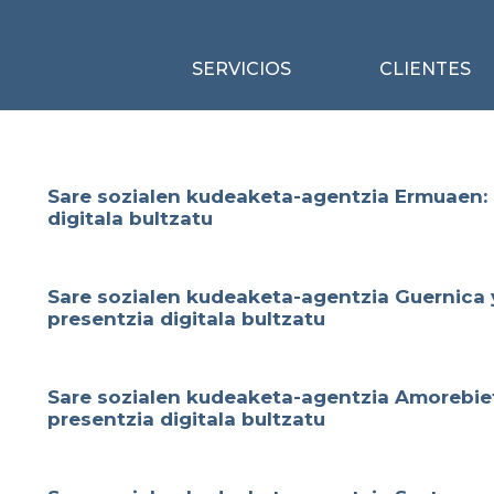
SERVICIOS
CLIENTES
Sare sozialen kudeaketa-agentzia Ermuaen: 
digitala bultzatu
Sare sozialen kudeaketa-agentzia Guernica 
presentzia digitala bultzatu
Sare sozialen kudeaketa-agentzia Amorebie
presentzia digitala bultzatu