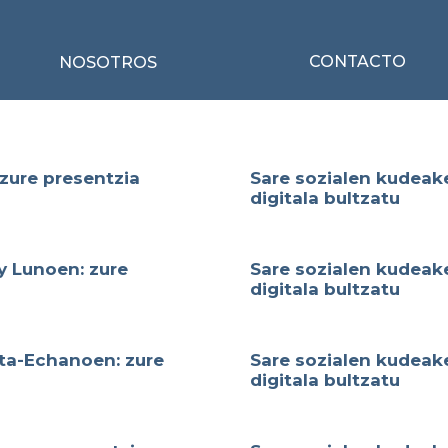
CONTACTO
NOSOTROS
zure presentzia
Sare sozialen kudeak
digitala bultzatu
y Lunoen: zure
Sare sozialen kudeak
digitala bultzatu
ta-Echanoen: zure
Sare sozialen kudeake
digitala bultzatu