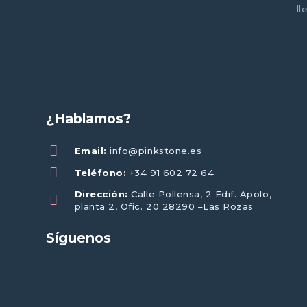
ll
¿Hablamos?
Email:
info@pinkstone.es
Teléfono:
+34 91 602 72 64
Dirección:
Calle Pollensa, 2 Edif. Apolo,
planta 2, Ofic. 20 28290 –Las Rozas
Síguenos