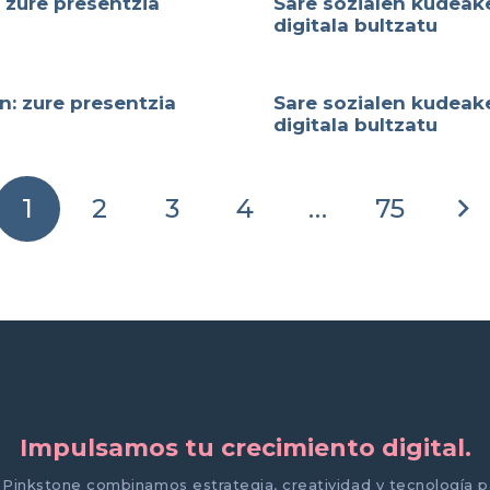
 zure presentzia
Sare sozialen kudeak
digitala bultzatu
: zure presentzia
Sare sozialen kudeak
digitala bultzatu
1
2
3
4
…
75
Impulsamos tu crecimiento digital.
 Pinkstone combinamos estrategia, creatividad y tecnología p