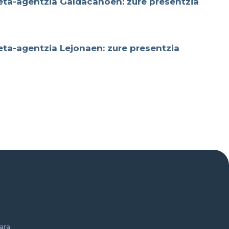
eta-agentzia Galdacanoen: zure presentzia
eta-agentzia Lejonaen: zure presentzia
ara