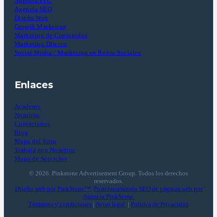
Agencia PPC
Agencia SEO
Diseño Web
Growth Marketing
Marketing de Contenidos
Marketing Directo
Social Media / Marketing en Redes Sociales
Enlaces
Academy
Nosotros
Contáctanos
Blog
Mapa del Sitio
Trabaja con Nosotros
Mapa de Servicios
© 2026. Pinkstone Advertisement Group. Todos los derechos
reservados.
Diseño web por PinkStone™.
Posicionamiento SEO de páginas web por
Agencia PinkStone.
Términos y condiciones
|
Aviso legal
|
Política de Privacidad