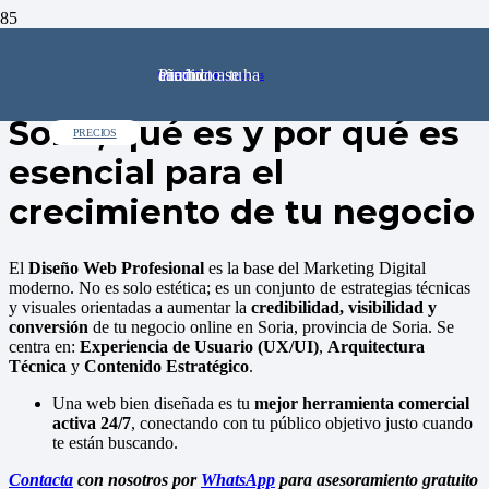
Diseño Web Profesional
Producto
se ha añadido a tu carrito.
91 602 72 64
comercial@pinkstone.es
en Soria, provincia de
Soria, qué es y por qué es
PRECIOS
esencial para el
crecimiento de tu negocio
El
Diseño Web Profesional
es la base del Marketing Digital
moderno. No es solo estética; es un conjunto de estrategias técnicas
y visuales orientadas a aumentar la
credibilidad, visibilidad y
conversión
de tu negocio online en Soria, provincia de Soria. Se
centra en:
Experiencia de Usuario (UX/UI)
,
Arquitectura
Técnica
y
Contenido Estratégico
.
Una web bien diseñada es tu
mejor herramienta comercial
activa 24/7
, conectando con tu público objetivo justo cuando
te están buscando.
Contacta
con nosotros por
WhatsApp
para asesoramiento gratuito