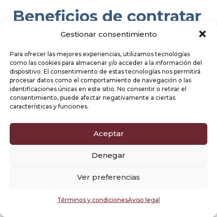
Beneficios de contratar
una Agencia Diseño
Gestionar consentimiento
Web y SEO en Santa
Para ofrecer las mejores experiencias, utilizamos tecnologías
como las cookies para almacenar y/o acceder a la información del
Cruz de la Palma,
dispositivo. El consentimiento de estas tecnologías nos permitirá
procesar datos como el comportamiento de navegación o las
provincia de Tenerife
identificaciones únicas en este sitio. No consentir o retirar el
consentimiento, puede afectar negativamente a ciertas
características y funciones.
Visibilidad, Usabilidad y
Conversión
Aceptar
Denegar
Estrategia que aumenta tu presencia (
SEO
),
mejora tu imagen (
Branding
) y convierte
Ver preferencias
tráfico (
CRO
).
Términos y condiciones
Aviso legal
Crecimiento Orgánico y