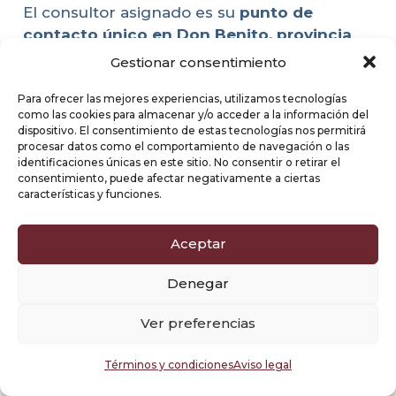
El consultor asignado es su
punto de
contacto único en Don Benito, provincia
de Badajoz
, asegurando la transparencia y la
Gestionar consentimiento
alineación perfecta de la estrategia de
Para ofrecer las mejores experiencias, utilizamos tecnologías
diseño con sus objetivos de negocio.
como las cookies para almacenar y/o acceder a la información del
Garantiza que la web se mantenga como
dispositivo. El consentimiento de estas tecnologías nos permitirá
una
herramienta estratégica y rentable
.
procesar datos como el comportamiento de navegación o las
identificaciones únicas en este sitio. No consentir o retirar el
consentimiento, puede afectar negativamente a ciertas
Beneficios de contratar
características y funciones.
una Agencia Diseño
Aceptar
Web y SEO en Don
Denegar
Benito, provincia de
Ver preferencias
Badajoz
Términos y condiciones
Aviso legal
Visibilidad, Usabilidad y