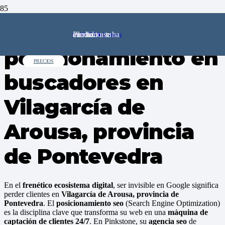
Agencia seo y
Producto
se ha añadido a tu carrito.
91 602 72 64
comercial@pinkstone.es
posicionamiento en
PRECIOS
buscadores en
Vilagarcía de
Arousa, provincia
de Pontevedra
En el
frenético ecosistema digital
, ser invisible en Google significa
perder clientes en
Vilagarcía de Arousa, provincia de
Pontevedra
. El
posicionamiento seo
(Search Engine Optimization)
es la disciplina clave que transforma su web en una
máquina de
captación de clientes 24/7
. En Pinkstone, su
agencia seo
de