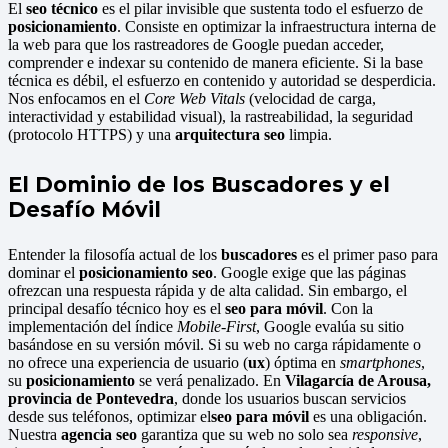
El
seo técnico
es el pilar invisible que sustenta todo el esfuerzo de
posicionamiento
. Consiste en optimizar la infraestructura interna de
la web para que los rastreadores de Google puedan acceder,
comprender e indexar su contenido de manera eficiente. Si la base
técnica es débil, el esfuerzo en contenido y autoridad se desperdicia.
Nos enfocamos en el
Core Web Vitals
(velocidad de carga,
interactividad y estabilidad visual), la rastreabilidad, la seguridad
(protocolo HTTPS) y una
arquitectura seo
limpia.
El Dominio de los Buscadores y el
Desafío Móvil
Entender la filosofía actual de los
buscadores
es el primer paso para
dominar el
posicionamiento seo
. Google exige que las páginas
ofrezcan una respuesta rápida y de alta calidad. Sin embargo, el
principal desafío técnico hoy es el
seo para móvil
. Con la
implementación del índice
Mobile-First
, Google evalúa su sitio
basándose en su versión móvil. Si su web no carga rápidamente o
no ofrece una experiencia de usuario (
ux
) óptima en
smartphones
,
su
posicionamiento
se verá penalizado. En
Vilagarcía de Arousa,
provincia de Pontevedra
, donde los usuarios buscan servicios
desde sus teléfonos, optimizar el
seo para móvil
es una obligación.
Nuestra
agencia seo
garantiza que su web no solo sea
responsive
,