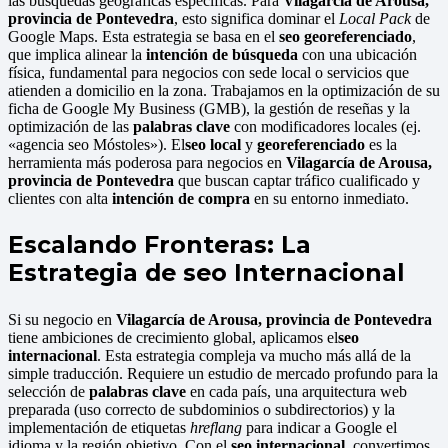
las búsquedas geográficas específicas. Para
Vilagarcía de Arousa,
provincia de Pontevedra
, esto significa dominar el
Local Pack
de
Google Maps. Esta estrategia se basa en el
seo georeferenciado
,
que implica alinear la
intención de búsqueda
con una ubicación
física, fundamental para negocios con sede local o servicios que
atienden a domicilio en la zona. Trabajamos en la optimización de su
ficha de Google My Business (GMB), la gestión de reseñas y la
optimización de las
palabras clave
con modificadores locales (ej.
«agencia seo Móstoles»). El
seo local
y
georeferenciado
es la
herramienta más poderosa para negocios en
Vilagarcía de Arousa,
provincia de Pontevedra
que buscan captar tráfico cualificado y
clientes con alta
intención de compra
en su entorno inmediato.
Escalando Fronteras: La
Estrategia de seo Internacional
Si su negocio en
Vilagarcía de Arousa, provincia de Pontevedra
tiene ambiciones de crecimiento global, aplicamos el
seo
internacional
. Esta estrategia compleja va mucho más allá de la
simple traducción. Requiere un estudio de mercado profundo para la
selección de
palabras clave
en cada país, una arquitectura web
preparada (uso correcto de subdominios o subdirectorios) y la
implementación de etiquetas
hreflang
para indicar a Google el
idioma y la región objetivo. Con el
seo internacional
, convertimos