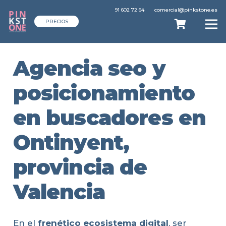
91 602 72 64
comercial@pinkstone.es
PRECIOS
Agencia seo y
posicionamiento
en buscadores en
Ontinyent,
provincia de
Valencia
En el
frenético ecosistema digital
, ser