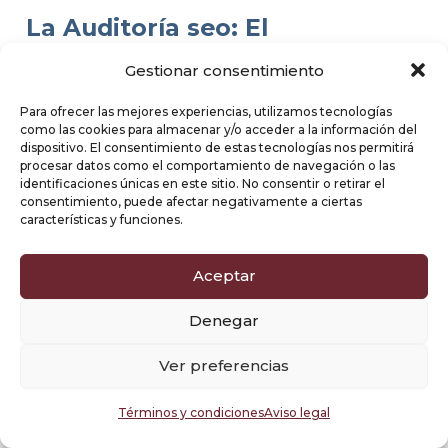
La Auditoría seo: El
Diagnóstico Inicial y la Hoja de
Gestionar consentimiento
Ruta
Para ofrecer las mejores experiencias, utilizamos tecnologías
como las cookies para almacenar y/o acceder a la información del
Nuestro servicio siempre comienza con una
dispositivo. El consentimiento de estas tecnologías nos permitirá
auditoría integral que establece los
procesar datos como el comportamiento de navegación o las
identificaciones únicas en este sitio. No consentir o retirar el
cimientos para el éxito. Este estudio
consentimiento, puede afectar negativamente a ciertas
exhaustivo nos permite saber exactamente
características y funciones.
dónde está su web y quiénes son sus
verdaderos competidores, un paso
Aceptar
fundamental para crear la arquitectura
seo
de su sitio y el plan de
marketing de
Denegar
contenidos
.
Ver preferencias
Diagnóstico Integral de la Web
Términos y condiciones
Aviso legal
Analizamos su web a fondo para identificar