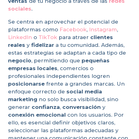
ventas
de tu negocio a través de las
redes
sociales
.
Se centra en aprovechar el potencial de
plataformas como
Facebook
,
Instagram
,
LinkedIn
o
TikTok
para atraer
clientes
reales
y
fidelizar
a tu comunidad. Además,
estas estrategias se adaptan a cada tipo de
negocio
, permitiendo que
pequeñas
empresas locales
, comercios o
profesionales independientes logren
posicionarse
frente a grandes marcas. Un
enfoque correcto de
social media
marketing
no solo busca visibilidad, sino
generar
confianza
,
conversación
y
conexión emocional
con los usuarios. Por
ello, es esencial definir objetivos claros,
seleccionar las plataformas adecuadas y
mantener una comunicación constante con