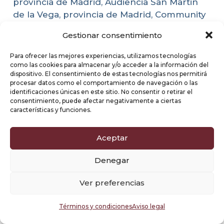
provincia de Madrid, Audiencia San Martin
de la Vega, provincia de Madrid, Community
Manager San Martin de la Vega, provincia de
Gestionar consentimiento
Madrid, Gestión de Reputación Online San
Martin de la Vega, provincia de Madrid,
Para ofrecer las mejores experiencias, utilizamos tecnologías
Interacción en Redes San Martin de la Vega,
como las cookies para almacenar y/o acceder a la información del
dispositivo. El consentimiento de estas tecnologías nos permitirá
provincia de Madrid, Community
procesar datos como el comportamiento de navegación o las
Management Profesional San Martin de la
identificaciones únicas en este sitio. No consentir o retirar el
consentimiento, puede afectar negativamente a ciertas
Vega, provincia de Madrid, Publicidad en
características y funciones.
Redes Sociales San Martin de la Vega,
provincia de Madrid, Social AdsSan Martin de
Aceptar
la Vega, provincia de Madrid, Campañas de
Pago San Martin de la Vega, provincia de
Denegar
Madrid, Meta AdsSan Martin de la Vega,
provincia de Madrid, TikTokAdsSan Martin
Ver preferencias
de la Vega, provincia de Madrid, Tráfico
Cualificado San Martin de la Vega, provincia
Términos y condiciones
Aviso legal
de Madrid, Generación de Leads San Martin