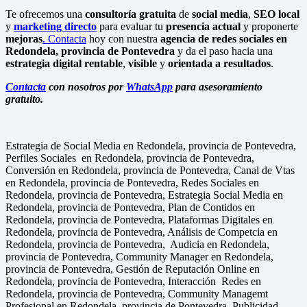
Te ofrecemos una
consultoría gratuita
de
social media
,
SEO local
y
marketing directo
para evaluar tu
presencia actual
y proponerte
mejoras
. Contacta
hoy con nuestra
agencia de redes sociales en
Redondela, provincia de Pontevedra
y da el paso hacia una
estrategia digital rentable
,
visible
y
orientada a resultados
.
Contacta
con nosotros por
WhatsApp
para asesoramiento
gratuito.
Estrategia de Social Media en Redondela, provincia de Pontevedra,
Perfiles Sociales en Redondela, provincia de Pontevedra,
Conversión en Redondela, provincia de Pontevedra, Canal de Vtas
en Redondela, provincia de Pontevedra, Redes Sociales en
Redondela, provincia de Pontevedra, Estrategia Social Media en
Redondela, provincia de Pontevedra, Plan de Contidos en
Redondela, provincia de Pontevedra, Plataformas Digitales en
Redondela, provincia de Pontevedra, Análisis de Competcia en
Redondela, provincia de Pontevedra, Audicia en Redondela,
provincia de Pontevedra, Community Manager en Redondela,
provincia de Pontevedra, Gestión de Reputación Online en
Redondela, provincia de Pontevedra, Interacción Redes en
Redondela, provincia de Pontevedra, Community Managemt
Profesional en Redondela, provincia de Pontevedra, Publicidad