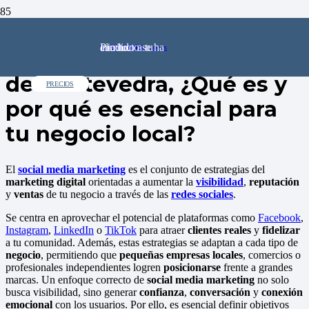
Agencia de Social Media
Producto
se ha añadido a tu carrito.
91 602 72 64
comercial@pinkstone.es
en Redondela, provincia
de Pontevedra, ¿Qué es y
PRECIOS
por qué es esencial para
tu negocio local?
El
social media marketing
es el conjunto de estrategias del
marketing digital
orientadas a aumentar la
visibilidad
,
reputación
y
ventas
de tu negocio a través de las
redes sociales
.
Se centra en aprovechar el potencial de plataformas como
Facebook
,
Instagram
,
LinkedIn
o
TikTok
para atraer
clientes reales
y
fidelizar
a tu comunidad. Además, estas estrategias se adaptan a cada tipo de
negocio
, permitiendo que
pequeñas empresas locales
, comercios o
profesionales independientes logren
posicionarse
frente a grandes
marcas. Un enfoque correcto de
social media marketing
no solo
busca visibilidad, sino generar
confianza
,
conversación
y
conexión
emocional
con los usuarios. Por ello, es esencial definir objetivos