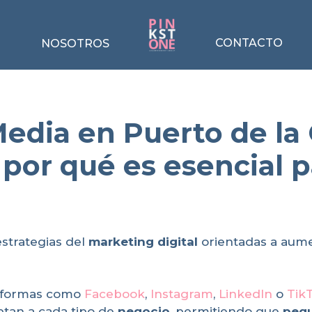
CONTACTO
NOSOTROS
edia en Puerto de la 
 por qué es esencial 
estrategias del
marketing digital
orientadas a aume
taformas como
Facebook
,
Instagram
,
LinkedIn
o
Tik
ptan a cada tipo de
negocio
, permitiendo que
pequ