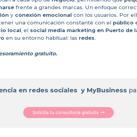
narse
frente a grandes marcas. Un enfoque corre
ión
y
conexión emocional
con los usuarios. Por ell
ntener una comunicación constante con el
público 
io local
, el
social media marketing en Puerto de l
vo
en su entorno habitual: las
redes
.
esoramiento gratuito.
encia en redes sociales y MyBusiness
pa
Solicita tu consultoría gratuita