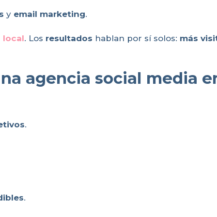
s
y
email marketing
.
 local
. Los
resultados
hablan por sí solos:
más visi
una agencia social media en
etivos
.
dibles
.