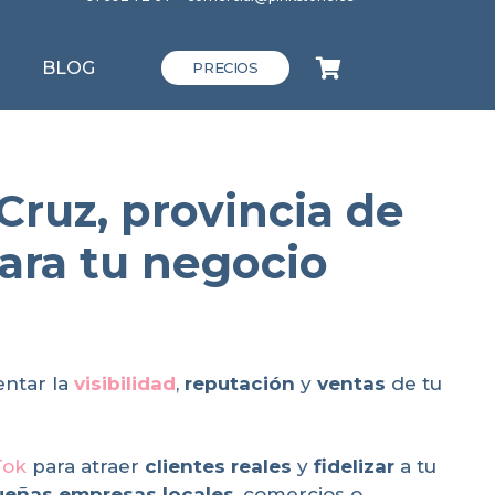
BLOG
PRECIOS
Cruz, provincia de
para tu negocio
ntar la
visibilidad
,
reputación
y
ventas
de tu
Tok
para atraer
clientes reales
y
fidelizar
a tu
eñas empresas locales
, comercios o