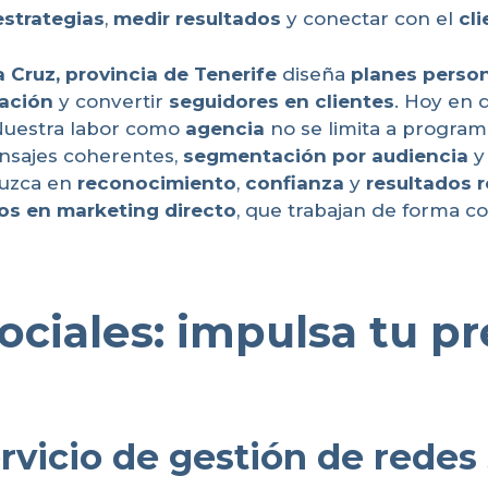
estrategias
,
medir resultados
y conectar con el
cl
a Cruz, provincia de Tenerife
diseña
planes perso
ación
y convertir
seguidores en clientes
. Hoy en 
 Nuestra labor como
agencia
no se limita a progra
nsajes coherentes,
segmentación por audiencia
y
duzca en
reconocimiento
,
confianza
y
resultados r
os en marketing directo
, que trabajan de forma c
ciales: impulsa tu pr
rvicio de gestión de redes 