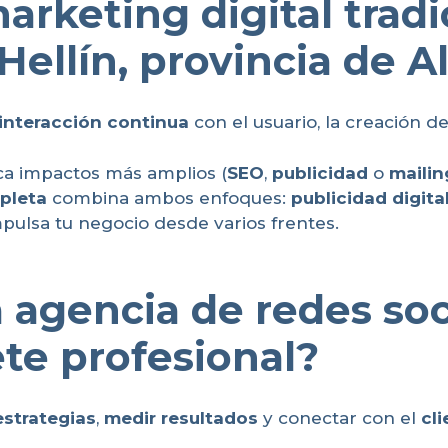
arketing digital trad
Hellín, provincia de A
interacción continua
con el usuario, la creación d
a impactos más amplios (
SEO
,
publicidad
o
mailin
pleta
combina ambos enfoques:
publicidad digita
mpulsa tu negocio desde varios frentes.
 agencia de redes soci
te profesional?
estrategias
,
medir resultados
y conectar con el
cl