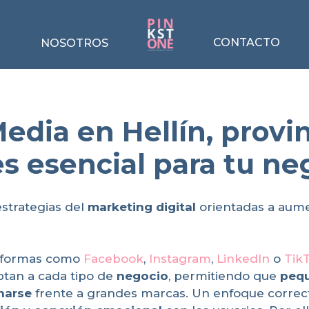
CONTACTO
NOSOTROS
edia en Hellín, provi
s esencial para tu ne
estrategias del
marketing digital
orientadas a aume
taformas como
Facebook
,
Instagram
,
LinkedIn
o
Tik
ptan a cada tipo de
negocio
, permitiendo que
pequ
narse
frente a grandes marcas. Un enfoque corre