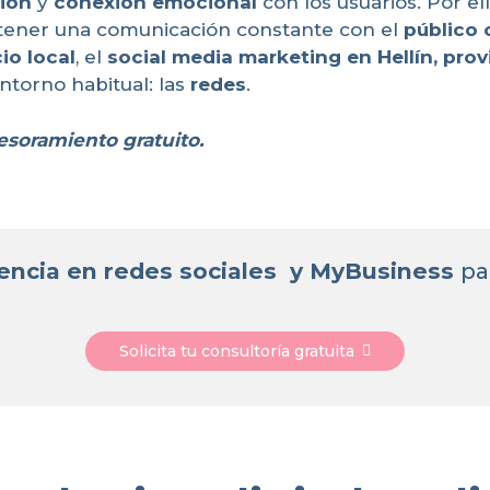
ión
y
conexión emocional
con los usuarios. Por ell
ntener una comunicación constante con el
público 
io local
, el
social media marketing en Hellín, pro
ntorno habitual: las
redes
.
esoramiento gratuito.
encia en redes sociales y MyBusiness
pa
Solicita tu consultoría gratuita