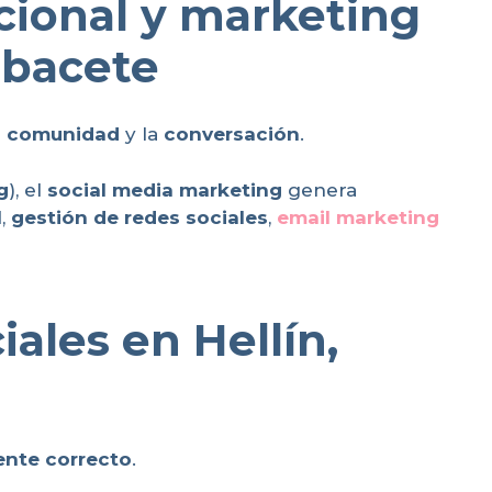
icional y marketing
lbacete
e
comunidad
y la
conversación
.
g
), el
social media marketing
genera
l
,
gestión de redes sociales
,
email marketing
ales en Hellín,
iente correcto
.