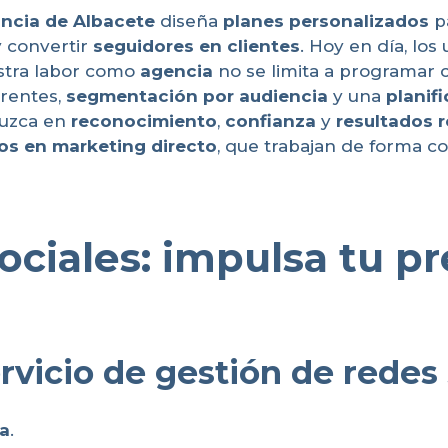
vincia de Albacete
diseña
planes personalizados
pa
 convertir
seguidores en clientes
. Hoy en día, lo
estra labor como
agencia
no se limita a programar
rentes,
segmentación por audiencia
y una
planifi
duzca en
reconocimiento
,
confianza
y
resultados r
os en marketing directo
, que trabajan de forma c
ciales: impulsa tu pr
rvicio de gestión de redes 
da
.