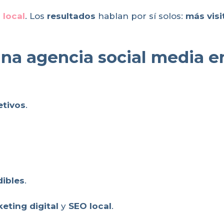
 local
. Los
resultados
hablan por sí solos:
más visi
una agencia social media en
etivos
.
dibles
.
eting digital
y
SEO local
.