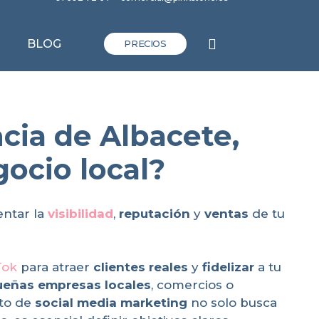
BLOG
PRECIOS
ncia de Albacete,
gocio local?
ntar la
visibilidad
,
reputación
y
ventas
de tu
Tok
para atraer
clientes reales
y
fidelizar
a tu
eñas empresas locales
, comercios o
cto de
social media marketing
no solo busca